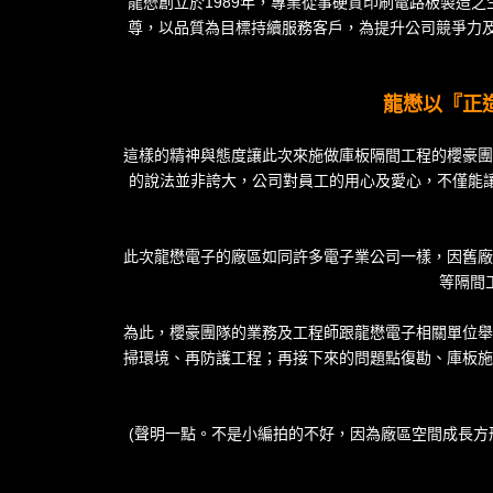
龍懋創立於1989年，專業從事硬質印刷電路板製造
尊，以品質為目標持續服務客戶，為提升公司競爭力及產
龍懋以『正
這樣的精神與態度讓此次來施做庫板隔間工程的櫻豪團
的說法並非誇大，公司對員工的用心及愛心，不僅能
此次龍懋電子的廠區如同許多電子業公司一樣，因舊廠
等隔間
為此，櫻豪團隊的業務及工程師跟龍懋電子相關單位舉
掃環境、再防護工程；再接下來的問題點復勘、庫板施
(聲明一點。不是小編拍的不好，因為廠區空間成長