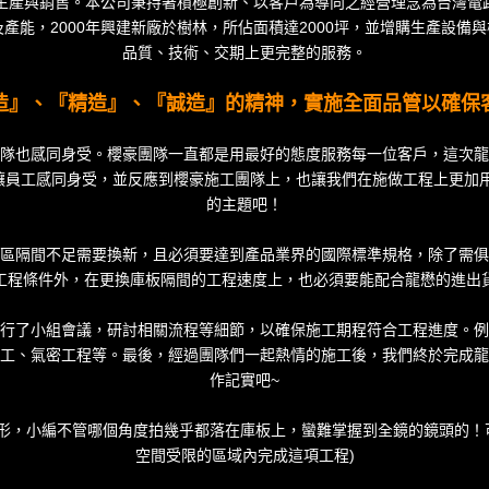
之生產與銷售。本公司秉持著積極創新、以客戶為導向之經營理念為台灣電
能，2000年興建新廠於樹林，所佔面積達2000坪，並增購生產設備與
品質、技術、交期上更完整的服務。
造』、『精造』、『誠造』的精神，實施全面品管以確保
隊也感同身受。櫻豪團隊一直都是用最好的態度服務每一位客戶，這次龍
讓員工感同身受，並反應到櫻豪施工團隊上，也讓我們在施做工程上更加用
的主題吧！
區隔間不足需要換新，且必須要達到產品業界的國際標準規格，除了需俱
工程條件外，在更換庫板隔間的工程速度上，也必須要能配合龍懋的進出
行了小組會議，研討相關流程等細節，以確保施工期程符合工程進度。例
工、氣密工程等。最後，經過團隊們一起熱情的施工後，我們終於完成龍
作記實吧~
方形，小編不管哪個角度拍幾乎都落在庫板上，蠻難掌握到全鏡的鏡頭的！
空間受限的區域內完成這項工程)