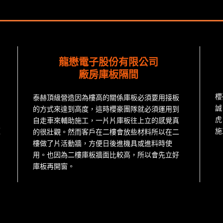
龍懋電子股份有限公司
廠房庫板隔間
櫻
泰赫頂級營造因為樓高的關係庫板必須要用接板
誠
的方式來達到高度，這時櫻豪團隊就必須運用到
虎
自走車來輔助施工，一片片庫板往上立的感覺真
施
板
的很壯觀。然而客戶在二樓會放些材料所以在二
樓做了片活動牆，方便日後進機具或進料時使
用。也因為二樓庫板牆面比較高，所以會先立好
庫板再開窗。