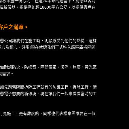
路板業盡一份心力。在這20年來的經營中，龍懋以客為
檢驗儀器，提供產能達18000平方公尺，以提供客戶在
客戶之滿意。
懋公司讓我們在施工時，明顯感受到他們的熱情。這樣
心及細心。好啦!現在就讓我們正式進入廠區庫板隔間
備耐燃防火、防噪音、隔間氣密、潔淨、無塵、黃光區
貨需求。
如先前舊隔間拆除工程就有的防護工程、拆除工程、清
懋電子想要的新環境。現在讓我們一起來看看當時的工
可見施工上是有難度的，同樣也代表櫻豪團隊要在一個