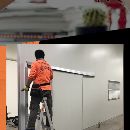
08.30
多樣化，最佳客製化團隊，就在櫻豪實業庫板專家。
庫板天花新建廠區，地基相當良好，唯一困難點在於連
續的豪雨日及日後端午節相當鄰近，天氣悶熱難耐，廠
區也無空調設施，溫度相當高，但是施工團隊仍然堅持
施工品質及進度。與其他系統商搭配良好，讓該公司能
2019
在期限內完成新廠區的遷入及公司工作運做。也讓我們
工廠隔間設計，最強最用心的團隊
08.30
自己的團隊成員在工作上的成就感受很深。
防火隔間牆符合 CNS-12514 防火一小時、二小時之法
規可預埋電管，可現場組合施工，組合迅速，易拆裝強
度高、剛性好、耐撞擊、厚度精準、外觀平整省能源、
低污染、隔熱能力佳本防火隔間牆隔音系數為：
2019
30dB/35dB 庫板重量：13㎏/㎡；23㎏/㎡尺寸規格可依
快速方便隔間，庫板專家-櫻豪實業
08.30
需求生產。
會做到這種程度的潔淨室肯定對產品有著極度的重視，
而T-GRID 一般也是只有在科技大廠才會有的施工項
目，由此可見倍疆科技對於品質的要求甚高，了解這一
點後我們櫻豪實業當然不能辜負業主對我們的信任將此
2019
重任交託在我們手上，這次櫻豪實業庫板專業團隊依然
隔間修繕庫板舊換新，電子大廠
08.30
秉持著「服務迅速」與「高品質要求」達到業主所交託
EPOXY噴塗做完接著就要著手重點部分：庫板隔間及
的任務。
庫板天花的部分了，由於廠房高度將近七米，在施作上