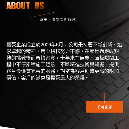
櫻豪企業成立於2006年6月，公司秉持著不斷創新、追
求卓越的精神，用心耕耘努力不懈，在歷經過嚴峻艱
難的挑戰後而審慎踏實，十年來在無塵室庫板隔間工
程中不停累積施工經驗，不斷精進技術與知識，提供
客戶最優質完善的服務，期望為客戶創造更高的附加
價值，客戶的滿意是櫻豪最大的榮燿。
了解更多
2021
為什麼要選擇金屬庫板呢？ 讓櫻豪庫板專家告訴您！
06.17