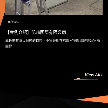
稍微麻煩一點，完成了庫板隔間及庫板天花後就要再進
行EPOXY面塗、電力配置及燈具安裝，此工程也逐漸
2019
接近尾聲了。此次施工的困難度在於工程師必須掌握每
庫板周邊材料，廠房內部改建隔間計畫
08.30
個廠商進場時間、施工進度的安排及協調，以利施工順
這次櫻豪庫板專家團隊來到龜山日翔軟板科技股份有限
案例介紹
案
利。
公司施工， 此次非常榮幸能參與龜山廠內部改建隔間
【案例介紹】凱懿國際有限公司
【
計畫，此案場的困難點是要在有限的空間上有效率的執
行任務，這其中的學問就多了每一項都是櫻豪施工團
..
庫板擁有防火耐燃的特性，不管是用在無塵室隔間還是辦公室隔
恆
2019
隊，必須在施工前作詳細規劃和評估，期望能滿足客戶
桃園庫板推薦,一個便利的儲藏室規劃
間都...
要..
08.30
需求又不被影響的情況下完成庫板工作 。
庫板施工不止是搭建而已，色彩的顏色，我們都考量進
去了。一個歡愉的工作場合。不應該只有鐵灰色的鋼
骨，我們還與龍億商討了，是否增加一點色彩在未來溫
馨的辦公室呢?最後將庫板安裝完畢後，我們帥氣的工
2018
程部主任還是不斷以客戶的角度來檢查整個施工的細
櫻豪企業隔間工程 桃園
08.14
節。
隔間工程 桃園追求卓越的精神，用心耕耘努力不懈，
在歷經過嚴峻艱難的挑戰後而審慎踏實，十年來致力於
辦公室、公司隔間工程，不停累積施工經驗，不斷精進
技術與知識，提供客戶最優質完善的服務，期望為客戶
2018
創造更高的附加價值，客戶的滿意是櫻豪最大的榮燿。
庫板廠商 桃園櫻豪實業為你服務