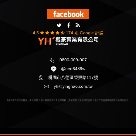
08.14
庫板廠商 桃園以便滿足各地的需求，除此之外，我們
還結合了水電工程、輕鋼架、空調廠商、無塵室設備廠
商，並提供完善的出廠證明，也配合工程顧問提供協助
4.5
174 則 Google 評論
廠房申請各項認證，目的就是提供更多元更全面性的服
4.5
174 則 Google 評論
2018
務。
櫻豪桃園無塵室公司
08.14
以最專業用心的服務，最嚴謹的態度為品質把關及售後
服務追蹤，桃園無塵室給客戶全方位的協助以滿足客戶
0800-009-007
的需求，您的滿意就是我們前進的動力。
@ned6489w
桃園市八德區榮興路117號
2018
讓櫻豪防火專家挑選防火建材
08.14
yh@yinghao.com.tw
面對廠區及辦公室隔間要如何做到防潮、隔音、保溫隔
熱、耐酸鹼腐蝕及耐燃防火，櫻豪防火建材專家在這跟
隔間 桃園成為客戶真正的夥伴，庫板隔間 宜蘭以最高品質的產品與服務，庫板隔間 宜蘭值得您信賴！不論您是需要哪種隔間皆能滿足貴公司需求
大家說明。庫板隔間內容材質分為 紙蜂巢、岩棉、PU
發泡。其中岩棉是以天然礦石為主原料。
2018
防火隔間廠商「櫻豪庫板專家」
08.14
凸顯出此類機構面對災害的脆弱性。防火隔間廠商近期
內政部建築研究所特別彙編「住宿式長照服務機構防火