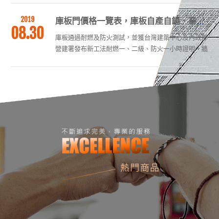
噸，更勝紅磚的1.9噸，對結構造成的受力更大，因結
2019
構設計一般不會考量隔間牆的重量，輕隔間會是最好選
庫板門價格一覽表，庫板自產自銷、業界最優惠
08.30
擇。
庫板通過耐燃及防火測試，並獲台灣建築中心及內政部
營建署發布新工法耐燃一、二級、防火一小時證明。牆
板的安裝應從拐角處開始安裝。按照排板圖，將需要安
裝的拐角處兩張板運至安裝地點，根據板梁高度及固定
2019
蘑菇頭尼龍螺栓的角鐵件型號，在板寬中間相應標高位
隔間裝修潔淨室20年以上專業經驗，無塵、防火、安全，價格經濟實惠、施工期短
08.30
置鑽一個孔。
所依賴的是櫻豪工程部的庫板施工團隊長期經驗累積運
用，能有效率和其他類別的工班團隊配合，能達到日翔
軟板科技要求，是我們的榮幸。當然在過程中還是難免
會遇到其他的問題，這也仰賴大家的分工合作，這一次
2019
也在工程中學習到不少經驗，期望能不斷在學習中成
二手庫板隔間總類，庫板建材批發買賣, 隔間工程, 二手庫板買賣
08.30
長，讓櫻豪團隊的庫板施工品質更加完善。
這不禁讓辛苦工作的老闆們，大嘆賺錢不易的心聲油然
而生啊。相對而言庫板的施工做法簡易，且材質屬耐燃
防火建材，施工後可立即使用。庫板門具有防火建材證
明，不管是防火建材、耐燃建材皆符合消防法規、ISO
2019
認證等多項法規，是您最佳選擇。業界經驗最豐富、最
金屬隔間規劃，專人免費洽詢估價