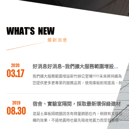
金屬抗菌新北庫板內材為紙蜂巢及PU的皆符合法規
CNS14705 耐燃一級、耐燃二級;岩棉屬於CNS-12514
防火時效、隔音優良、環保又耐操，我們的新北庫板鋼
板皆有：抗靜電鋼板、抗菌鋼板、抗鹽化鋼板、白鐵等
2021
材質可選擇，為內政部營建署認證合格之綠建材，可檢
無菌、快速、安全，櫻豪專業庫板為響應疫情延燒
06.01
附標章與耐燃證明，師傅為您到場免費丈量客製化設計
無菌、快速、安全，櫻豪專業庫板為響應疫情延燒，即
簡單又快速！
日起提供台灣在地公司最優惠最好的服務，幫助各大中
小企業渡過本次疫情，櫻豪專業庫板為了這次抗疫大作
戰，特別與大澲醫療空間配合很多項目工程，開發出多
2020
項醫療級工法打造sop
好消息好消息~我們擴大服務範圍增設新竹辦公室囉!!
03.17
我們擴大服務範圍增設新竹辦公室囉!!!!!!未來將持續為
您提供更多更專業的服務品質，使用庫板耐用度高、耐
重且美觀，完全不用擔心無法負荷重量，可以隨心所欲
放上想要的擺設及物品。
2019
宿舍、實驗室隔間，採取最新環保綠建材
08.30
混凝土庫板隔間牆因含有微量鋼筋在內，稍微有支撐結
構的效果，不過地震時也最先吸收地震力而受到破壞。
堡壘建設總經理鄭功仁表示，1立方米的混凝土重2.4