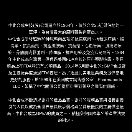
中化合成生技(股)公司建立於1964年，位於台北市近郊佔地約一
萬坪，為台灣最大的原料藥製造廠商之。
中化合成研發超過30種原料藥品項如抗焦慮劑、抗糖尿病藥、腸
胃藥、抗真菌劑、抗組織胺藥、抗菌劑、心血管藥、潰瘍治療
藥、骨骼肌肉鬆弛劑、降血脂、抗癌用藥及免疫抑制劑等。1984
年中化成為台灣第一個通過美國FDA查核的原料藥製造廠、到目
前為止在FDA登記有19項藥品，2014年5月間中化的cGMP合成廠
及生技廠再度通過FDA查驗。為了拓展北美地區業務及提供當地
更好的服務，於1999年在美國成立銷售辦公室 --Pharmaports
LLC，架構了中化關係公司從原料藥到藥品之國際供應網。
中化合成不斷追求更好的產品品質、更好的服務品質與培養更優
良的人員以成為全世界最具競爭價格與品質最優良的主要供應廠
商。中化合成為GPhA的成員之ㄧ，積極參與國際學名藥產業法規
的制定。