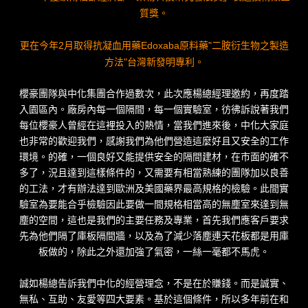
質獎。
更在今年2月取得抗凝血用藥Edoxaba原料藥"二胺衍生物之製造
方法"台灣新發明專利。
櫻豪團隊與中化集團合作過數次，此次應楊總經理邀約，再度踏
入園區內。廠房內每一個隔間，每一個實驗室，彷彿訴說著我們
每位櫻豪人曾經在這裡投入的熱情，當我們進來後，中化大家庭
也非常的歡迎我們，感謝我們為他們營造這麼好且又安全的工作
環境。的確，一個良好又能提供安全的隔間建材，在市面的確不
多了，況且達到這樣條件的，又需要有相當熟練的團隊加以良善
的工法，才有辦法達到歐洲及美國藥界最高規格的檢驗。此間實
驗室為要能合乎檢驗因此要做一間規格相當高的無塵室來達到無
塵的空間，這也是我們的主要任務及專業，首先我們應客戶要求
先為他們隔了庫板隔間牆，以及為了減少落塵連天花板都是用庫
板做的，除此之外還加強了氣密，一絲一毫都不馬虎。
誠如楊總告訴我們中化的經營理念，不是在於賺錢。而是誠實、
無私、互助、友愛等四大要素。基於這個條件，所以多年前在和