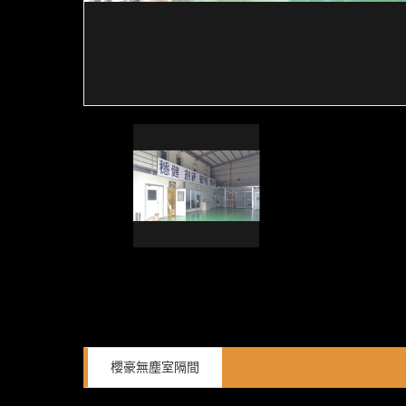
櫻豪無塵室隔間