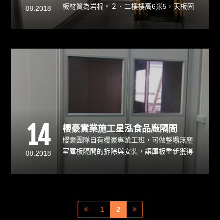
板材質為岩棉。２．二樓樓高6米5，天板固
08.2018
定需吊車作業。3 . 現場空曠，無庫板固定
位置，上包協助立柱及框架。庫板 台北隔
間優勢 / 擁有防火耐燃的特性 / 可拆卸重複
使用。
14
櫻豪實業施工星泓食品廠隔間
櫻豪團隊自有櫻豪專業工班，可做整場無塵
室庫板隔間的拆除與安裝，讓庫板重新獲得
08.2018
使用價值，降低環境負擔，並以最實惠的價
格回饋客戶身上 / 施工期較短/食品廠隔間優
勢 / 擁有防火耐燃的特性 / 可拆卸重複使
用。
1
2