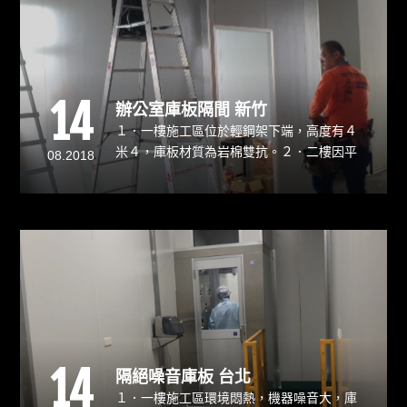
14
辦公室庫板隔間 新竹
１．一樓施工區位於輕鋼架下端，高度有４
米４，庫板材質為岩棉雙抗。２．二樓因平
08.2018
台太小入料不易，輕鋼架上方多風管線需先
拆除。庫板隔間 新竹優勢 / 擁有防火耐燃的
特性 / 可拆卸重複使用。
14
隔絕噪音庫板 台北
１．一樓施工區環境悶熱，機器噪音大，庫