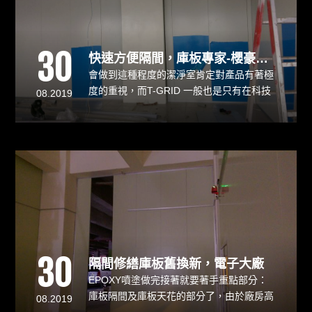
30
快速方便隔間，庫板專家-櫻豪實業
會做到這種程度的潔淨室肯定對產品有著極
度的重視，而T-GRID 一般也是只有在科技
08.2019
大廠才會有的施工項目，由此可見倍疆科技
對於品質的要求甚高，了解這一點後我們櫻
豪實業當然不能辜負業主對我們的信任將此
重任交託在我們手上，這次櫻豪實業庫板專
業團隊依然秉持著「服務迅速」與「高品質
要求」達到業主所交託的任務。
30
隔間修繕庫板舊換新，電子大廠
EPOXY噴塗做完接著就要著手重點部分：
庫板隔間及庫板天花的部分了，由於廠房高
08.2019
度將近七米，在施作上稍微麻煩一點，完成