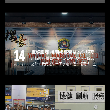
程，不停累積施工經驗，不斷精進技術與知
識，提供客戶最優質完善的服務，期望為客
戶創造更高的附加價值，客戶的滿意是櫻豪
最大的榮燿。
14
庫板廠商 桃園櫻豪實業為你服務
庫板廠商 桃園以便滿足各地的需求，除此
之外，我們還結合了水電工程、輕鋼架、空
08.2018
調廠商、無塵室設備廠商，並提供完善的出
廠證明，也配合工程顧問提供協助廠房申請
各項認證，目的就是提供更多元更全面性的
服務。