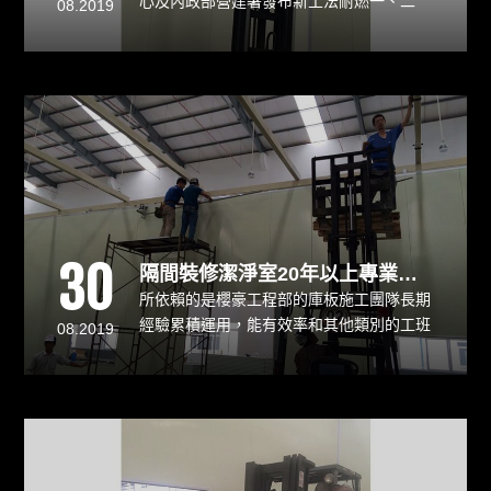
心及內政部營建署發布新工法耐燃一、二
08.2019
級、防火一小時證明。牆板的安裝應從拐角
處開始安裝。按照排板圖，將需要安裝的拐
角處兩張板運至安裝地點，根據板梁高度及
固定蘑菇頭尼龍螺栓的角鐵件型號，在板寬
中間相應標高位置鑽一個孔。
30
隔間裝修潔淨室20年以上專業經驗，無塵、防火、安全，價格經濟實惠、施工期短
所依賴的是櫻豪工程部的庫板施工團隊長期
經驗累積運用，能有效率和其他類別的工班
08.2019
團隊配合，能達到日翔軟板科技要求，是我
們的榮幸。當然在過程中還是難免會遇到其
他的問題，這也仰賴大家的分工合作，這一
次也在工程中學習到不少經驗，期望能不斷
在學習中成長，讓櫻豪團隊的庫板施工品質
更加完善。