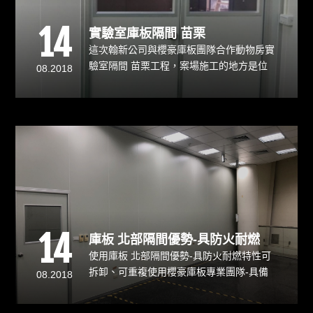
14
實驗室庫板隔間 苗栗
這次翰新公司與櫻豪庫板團隊合作動物房實
驗室隔間 苗栗工程，案場施工的地方是位
08.2018
處於山坡的鐵皮屋，因鐵皮屋的鐵架結構複
雜轉折處多且皆需細部雕刻包覆，加上現場
空間狹小，在施工上增加了些許的困難度。
14
庫板 北部隔間優勢-具防火耐燃
使用庫板 北部隔間優勢-具防火耐燃特性可
拆卸、可重複使用櫻豪庫板專業團隊-具備
08.2018
自有工班，可做整場無塵室拆除與安裝庫板
隔間適用範圍-工廠/辦公室隔間、食品廠隔