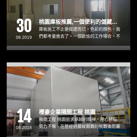
30
桃園庫板推薦,一個便利的儲藏室規劃
庫板施工不止是搭建而已，色彩的顏色，我
們都考量進去了。一個歡愉的工作場合。不
08.2019
應該只有鐵灰色的鋼骨，我們還與龍億商討
了，是否增加一點色彩在未來溫馨的辦公室
呢?最後將庫板安裝完畢後，我們帥氣的工
程部主任還是不斷以客戶的角度來檢查整個
施工的細節。
14
櫻豪企業隔間工程 桃園
隔間工程 桃園追求卓越的精神，用心耕耘
努力不懈，在歷經過嚴峻艱難的挑戰後而審
08.2018
慎踏實，十年來致力於辦公室、公司隔間工