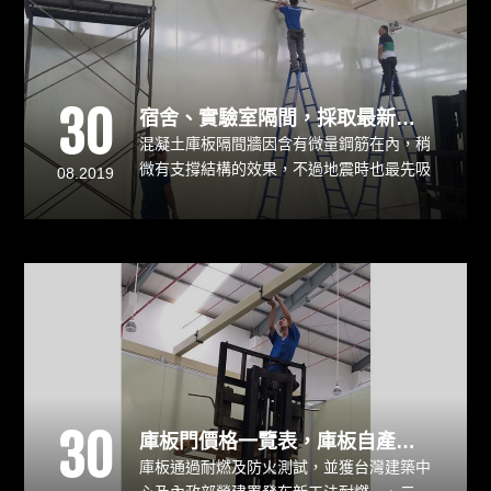
30
宿舍、實驗室隔間，採取最新環保綠建材
混凝土庫板隔間牆因含有微量鋼筋在內，稍
微有支撐結構的效果，不過地震時也最先吸
08.2019
收地震力而受到破壞。堡壘建設總經理鄭功
仁表示，1立方米的混凝土重2.4噸，更勝紅
磚的1.9噸，對結構造成的受力更大，因結
構設計一般不會考量隔間牆的重量，輕隔間
會是最好選擇。
30
庫板門價格一覽表，庫板自產自銷、業界最優惠
庫板通過耐燃及防火測試，並獲台灣建築中