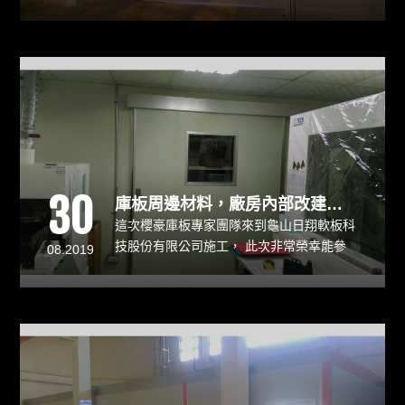
了庫板隔間及庫板天花後就要再進行
EPOXY面塗、電力配置及燈具安裝，此工
程也逐漸接近尾聲了。此次施工的困難度在
於工程師必須掌握每個廠商進場時間、施工
進度的安排及協調，以利施工順利。
30
庫板周邊材料，廠房內部改建隔間計畫
這次櫻豪庫板專家團隊來到龜山日翔軟板科
技股份有限公司施工， 此次非常榮幸能參
08.2019
與龜山廠內部改建隔間計畫，此案場的困難
點是要在有限的空間上有效率的執行任務，
這其中的學問就多了每一項都是櫻豪施工團
隊，必須在施工前作詳細規劃和評估，期望
能滿足客戶需求又不被影響的情況下完成庫
板工作 。