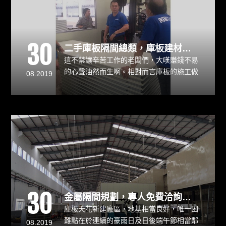
30
二手庫板隔間總類，庫板建材批發買賣, 隔間工程, 二手庫板買賣
這不禁讓辛苦工作的老闆們，大嘆賺錢不易
的心聲油然而生啊。相對而言庫板的施工做
08.2019
法簡易，且材質屬耐燃防火建材，施工後可
立即使用。庫板門具有防火建材證明，不管
是防火建材、耐燃建材皆符合消防法規、
ISO認證等多項法規，是您最佳選擇。業界
經驗最豐富、最多樣化，最佳客製化團隊，
就在櫻豪實業庫板專家。
30
金屬隔間規劃，專人免費洽詢估價
庫板天花新建廠區，地基相當良好，唯一困
難點在於連續的豪雨日及日後端午節相當鄰
08.2019