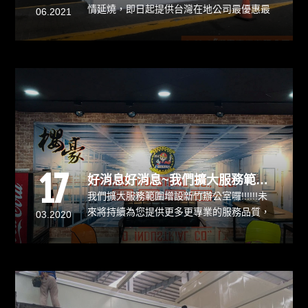
情延燒，即日起提供台灣在地公司最優惠最
06.2021
好的服務，幫助各大中小企業渡過本次疫
情，櫻豪專業庫板為了這次抗疫大作戰，特
別與大澲醫療空間配合很多項目工程，開發
出多項醫療級工法打造sop
17
好消息好消息~我們擴大服務範圍增設新竹辦公室囉!!
我們擴大服務範圍增設新竹辦公室囉!!!!!!未
來將持續為您提供更多更專業的服務品質，
03.2020
使用庫板耐用度高、耐重且美觀，完全不用
擔心無法負荷重量，可以隨心所欲放上想要
的擺設及物品。