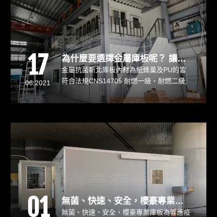
17
為什麼要選擇金屬庫板呢？ 讓櫻豪庫板專家告訴您！
金屬抗菌新北庫板內材為紙蜂巢及PU的皆
符合法規CNS14705 耐燃一級、耐燃二級;
06.2021
岩棉屬於CNS-12514防火時效、隔音優
良、環保又耐操，我們的新北庫板鋼板皆
有：抗靜電鋼板、抗菌鋼板、抗鹽化鋼板、
白鐵等材質可選擇，為內政部營建署認證合
格之綠建材，可檢附標章與耐燃證明，師傅
為您到場免費丈量客製化設計簡單又快速！
01
無菌、快速、安全，櫻豪專業庫板為響應疫情延燒
無菌、快速、安全，櫻豪專業庫板為響應疫