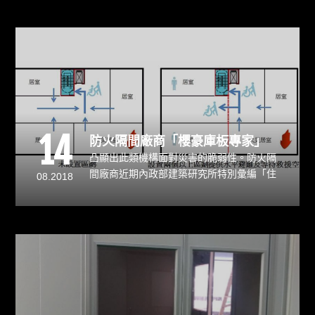
中岩棉是以天然礦石為主原料。
14
防火隔間廠商「櫻豪庫板專家」
凸顯出此類機構面對災害的脆弱性。防火隔
間廠商近期內政部建築研究所特別彙編「住
08.2018
宿式長照服務機構防火及避難安全改善參考
手冊」，提出3大策略、28項改善對策，期
望提供業界參考應用，協助強化防火性能。