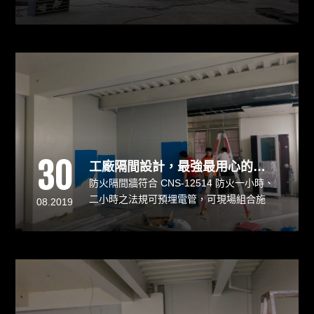
近，天氣悶熱難耐，廠區也無空調設施，溫
度相當高，但是施工團隊仍然堅持施工品質
及進度。與其他系統商搭配良好，讓該公司
能在期限內完成新廠區的遷入及公司工作運
做。也讓我們自己的團隊成員在工作上的成
就感受很深。
30
工廠隔間設計，最強最用心的團隊
防火隔間牆符合 CNS-12514 防火一小時、
二小時之法規可預埋電管，可現場組合施
08.2019
工，組合迅速，易拆裝強度高、剛性好、耐
撞擊、厚度精準、外觀平整省能源、低污
染、隔熱能力佳本防火隔間牆隔音系數為：
30dB/35dB 庫板重量：13㎏/㎡；23㎏/㎡尺
寸規格可依需求生產。