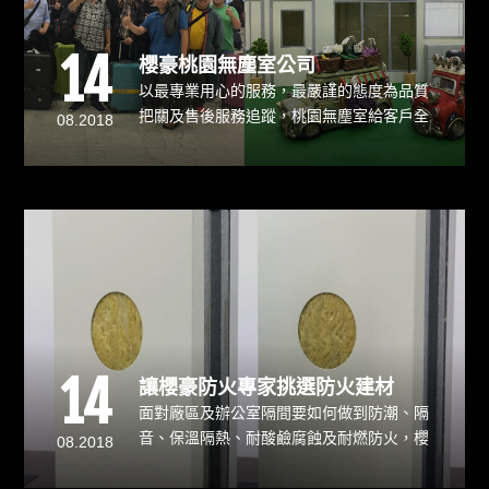
14
櫻豪桃園無塵室公司
以最專業用心的服務，最嚴謹的態度為品質
把關及售後服務追蹤，桃園無塵室給客戶全
08.2018
方位的協助以滿足客戶的需求，您的滿意就
是我們前進的動力。
14
讓櫻豪防火專家挑選防火建材
面對廠區及辦公室隔間要如何做到防潮、隔
音、保溫隔熱、耐酸鹼腐蝕及耐燃防火，櫻
08.2018
豪防火建材專家在這跟大家說明。庫板隔間
內容材質分為 紙蜂巢、岩棉、PU發泡。其